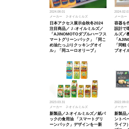
2024.08.01
2024.02.0
メーカー
J-オイルミルズ
メーカー
日本アクセス展示会秋冬2024
容器を
注目商品／Ｊ-オイルミルズ／
設計で
「AJINOMOTOダブルハーフス
ルズ／
マートグリーンパック」「同こ
「AJI
め油たっぷりクッキングオイ
「同軽
ル」「同ユーロオリーブ」
ブオイ
2023.03.31
2022.09.0
メーカー
J-オイルミルズ
メーカー
新製品／J-オイルミルズ／紙パ
新製品
ックの食用油 「スマートグリ
ントベー
ーンパック」デザインを一新
ライフ