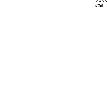
ブロッ
か2品