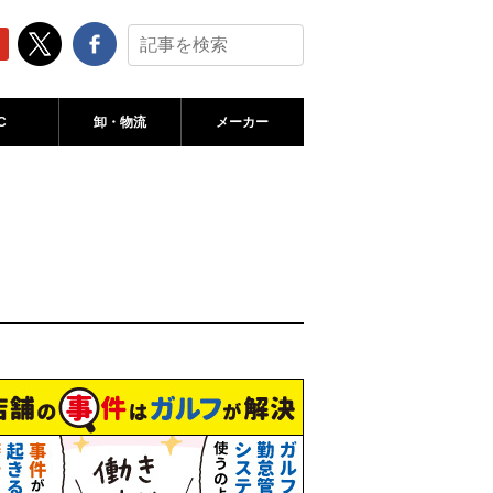
C
卸・物流
メーカー