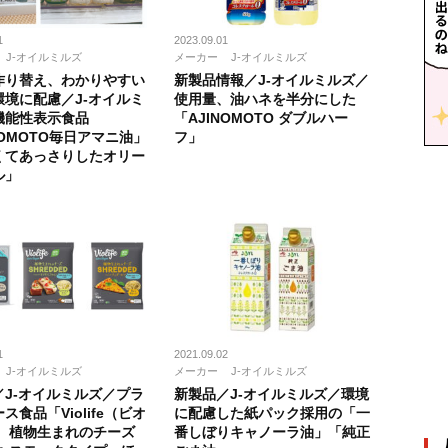
1
2023.09.01
J-オイルミルズ
メーカー
J-オイルミルズ
作り替え、わかりやすい
新製品情報／J-オイルミルズ／
環境に配慮／J-オイルミ
使用量、油ハネを半分にした
機能性表示食品
「AJINOMOTO ダブルハー
NOMOTO毎日アマニ油」
フ」
くてあっさりしたオリー
ル」
1
2021.09.02
J-オイルミルズ
メーカー
J-オイルミルズ
／J-オイルミルズ／プラ
新製品／J-オイルミルズ／環境
ス食品「Violife（ビオ
に配慮した紙パック採用の「一
） 植物生まれのチーズ
番しぼりキャノーラ油」「純正