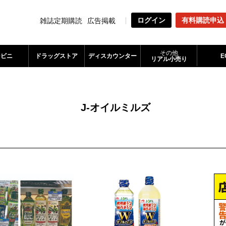
ログイン
有料購読申込
雑誌定期購読
広告掲載
その他
ンビニ
ドラッグストア
ディスカウンター
E
リアル小売り
J-オイルミルズ