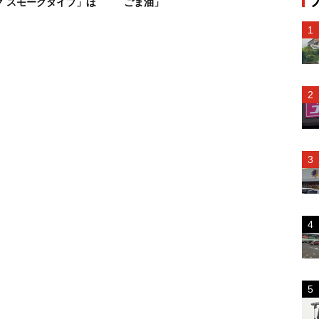
ク スモークタイプ」ほ
ごま油」