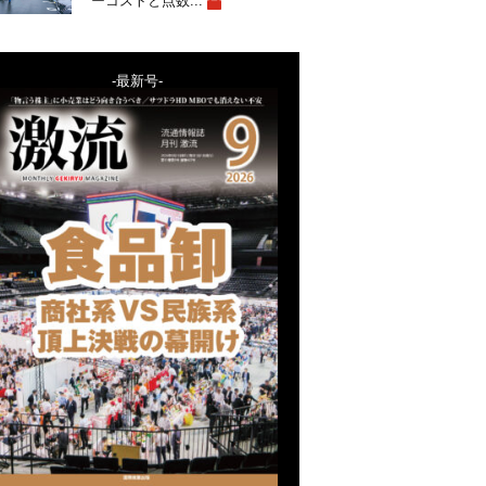
ーコストと点数...
-最新号-