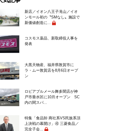
人気記事
新店／イオン八王子滝山／イオ
ンモール初の〝SMなし〟施設で
新価値創造に...
コスモス薬品、新取締役人事を
発表
大黒天物産、福井県敦賀市に
ラ・ムー敦賀店を8月6日オープ
ン
ロピアブルメール舞多聞店が神
戸市垂水区に10月オープン SC
内の関スパ...
特集「食品卸 商社系VS民族系頂
上決戦の幕開け」④ 三菱食品／
完全子会...