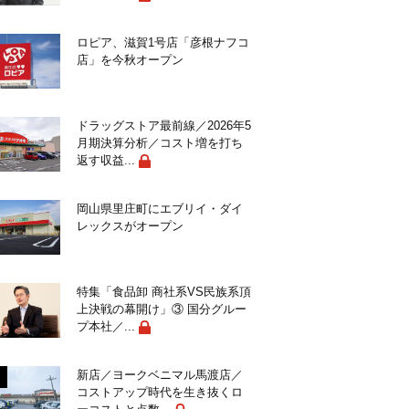
ロピア、滋賀1号店「彦根ナフコ
店」を今秋オープン
ドラッグストア最前線／2026年5
月期決算分析／コスト増を打ち
返す収益...
岡山県里庄町にエブリイ・ダイ
レックスがオープン
特集「食品卸 商社系VS民族系頂
上決戦の幕開け」③ 国分グルー
プ本社／...
新店／ヨークベニマル馬渡店／
コストアップ時代を生き抜くロ