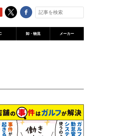
C
卸・物流
メーカー