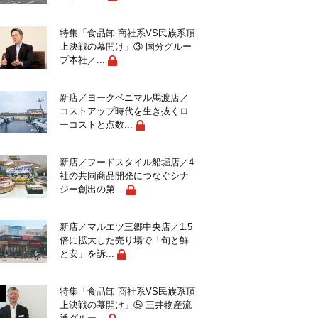
特集「食品卸 商社系VS民族系頂
上決戦の幕開け」③ 国分グルー
プ本社／...
新店／ヨークベニマル馬渡店／
コストアップ時代を生き抜くロ
ーコストと点数...
新店／フードスタイル船堀店／4
社の共同商品開発につなぐシナ
ジー創出の第...
新店／マルエツ三郷中央店／1.5
倍に拡大した売り場で「旬と鮮
と安」を訴...
特集「食品卸 商社系VS民族系頂
上決戦の幕開け」⑤ 三井物産流