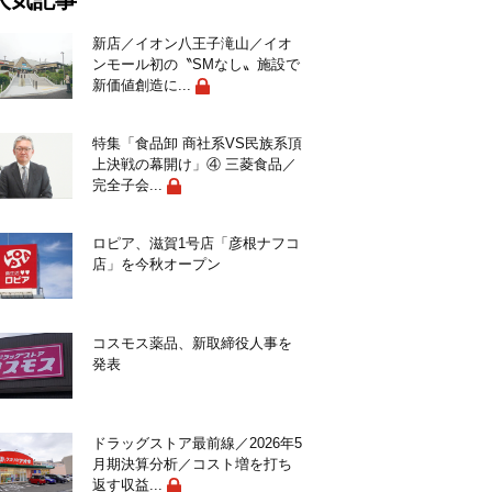
人気記事
新店／イオン八王子滝山／イオ
ンモール初の〝SMなし〟施設で
新価値創造に...
特集「食品卸 商社系VS民族系頂
上決戦の幕開け」④ 三菱食品／
完全子会...
ロピア、滋賀1号店「彦根ナフコ
店」を今秋オープン
コスモス薬品、新取締役人事を
発表
ドラッグストア最前線／2026年5
月期決算分析／コスト増を打ち
返す収益...