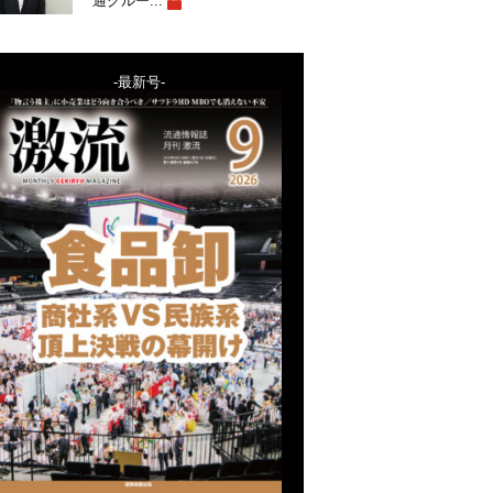
通グルー...
-最新号-