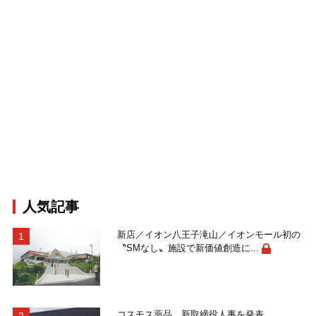
人気記事
新店／イオン八王子滝山／イオンモール初の
〝SMなし〟施設で新価値創造に...
コスモス薬品、新取締役人事を発表