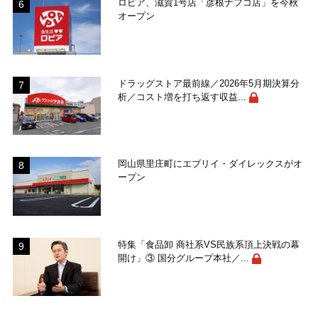
ロピア、滋賀1号店「彦根ナフコ店」を今秋
オープン
ドラッグストア最前線／2026年5月期決算分
析／コスト増を打ち返す収益...
岡山県里庄町にエブリイ・ダイレックスがオ
ープン
特集「食品卸 商社系VS民族系頂上決戦の幕
開け」③ 国分グループ本社／...