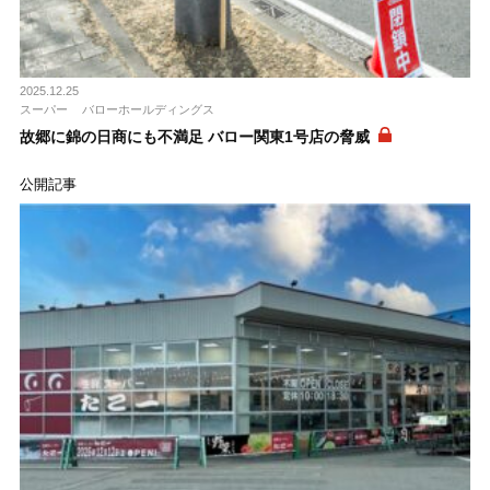
2025.12.25
スーパー
バローホールディングス
故郷に錦の日商にも不満足 バロー関東1号店の脅威
公開記事