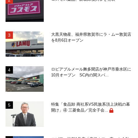
大黒天物産、福井県敦賀市にラ・ムー敦賀店
を8月6日オープン
ロピアブルメール舞多聞店が神戸市垂水区に
10月オープン SC内の関スパ...
特集「食品卸 商社系VS民族系頂上決戦の幕
開け」④ 三菱食品／完全子会...