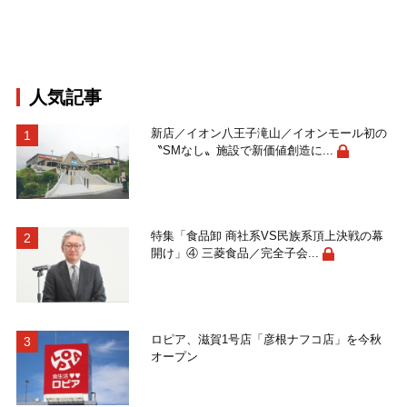
人気記事
新店／イオン八王子滝山／イオンモール初の
〝SMなし〟施設で新価値創造に...
特集「食品卸 商社系VS民族系頂上決戦の幕
開け」④ 三菱食品／完全子会...
ロピア、滋賀1号店「彦根ナフコ店」を今秋
オープン