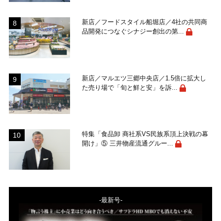
新店／フードスタイル船堀店／4社の共同商
品開発につなぐシナジー創出の第...
新店／マルエツ三郷中央店／1.5倍に拡大し
た売り場で「旬と鮮と安」を訴...
特集「食品卸 商社系VS民族系頂上決戦の幕
開け」⑤ 三井物産流通グルー...
-最新号-