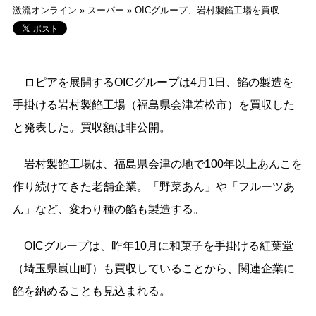
激流オンライン
»
スーパー
»
OICグループ、岩村製餡工場を買収
ロピアを展開するOICグループは4月1日、餡の製造を
手掛ける岩村製餡工場（福島県会津若松市）を買収した
と発表した
。買収額は非公開。
岩村製餡工場は、福島県会津の地で
100年以上
あんこを
作り続けてきた老舗企業。
「野菜あん」や「フルーツあ
ん」など、変わり種の餡も製造する
。
OICグループは、
昨年10月に和菓子を手掛ける紅葉堂
（埼玉県嵐山町）も買収している
ことから、関連企業に
餡を納めることも見込まれる。