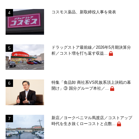
コスモス薬品、新取締役人事を発表
ドラッグストア最前線／2026年5月期決算分
析／コスト増を打ち返す収益...
特集「食品卸 商社系VS民族系頂上決戦の幕
開け」③ 国分グループ本社／...
新店／ヨークベニマル馬渡店／コストアップ
時代を生き抜くローコストと点数...