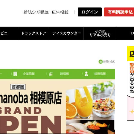
ログイン
有料購読申込
雑誌定期購読
広告掲載
その他
ンビニ
ドラッグストア
ディスカウンター
E
リアル小売り