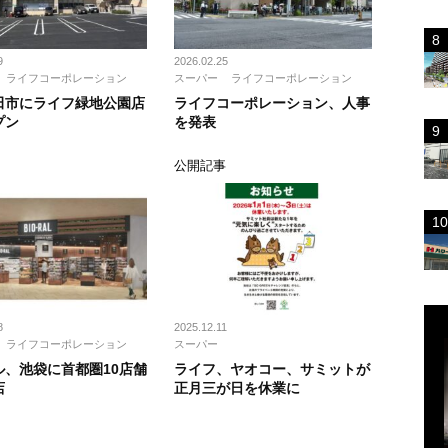
9
2026.02.25
ライフコーポレーション
スーパー
ライフコーポレーション
田市にライフ緑地公園店
ライフコーポレーション、人事
プン
を発表
ス
公開記事
8
2025.12.11
ライフコーポレーション
スーパー
ル、池袋に首都圏10店舗
ライフ、ヤオコー、サミットが
店
正月三が日を休業に