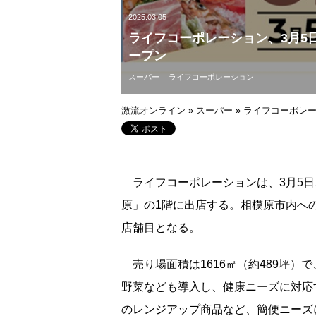
2025.03.05
ライフコーポレーション、3月5日
ープン
スーパー
ライフコーポレーション
激流オンライン
»
スーパー
»
ライフコーポレーシ
ライフコーポレーションは、3月5日、神
原」の1階に出店する。相模原市内への
店舗目となる。
売り場面積は1616㎡（約489坪）
野菜なども導入し、健康ニーズに対応
のレンジアップ商品など、簡便ニーズ