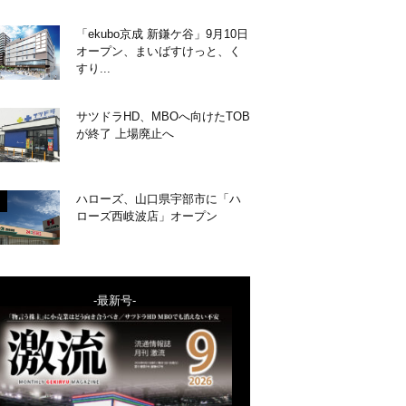
「ekubo京成 新鎌ケ谷」9月10日
オープン、まいばすけっと、く
すり...
サツドラHD、MBOへ向けたTOB
が終了 上場廃止へ
ハローズ、山口県宇部市に「ハ
ローズ西岐波店」オープン
-最新号-