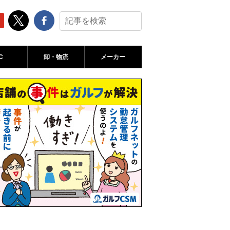
C
卸・物流
メーカー