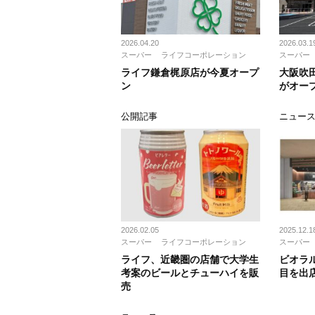
2026.04.20
2026.03.1
スーパー
ライフコーポレーション
スーパー
ライフ鎌倉梶原店が今夏オープ
大阪吹
ン
がオー
公開記事
ニュー
2026.02.05
2025.12.1
スーパー
ライフコーポレーション
スーパー
ライフ、近畿圏の店舗で大学生
ビオラ
考案のビールとチューハイを販
目を出
売