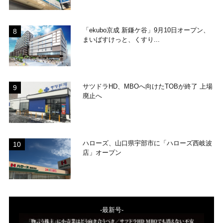
「ekubo京成 新鎌ケ谷」9月10日オープン、
まいばすけっと、くすり...
サツドラHD、MBOへ向けたTOBが終了 上場
廃止へ
ハローズ、山口県宇部市に「ハローズ西岐波
店」オープン
-最新号-