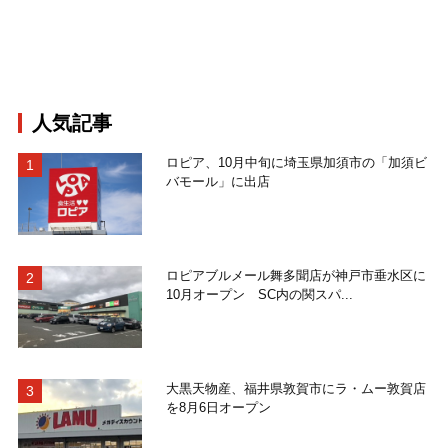
人気記事
ロピア、10月中旬に埼玉県加須市の「加須ビ
バモール」に出店
ロピアブルメール舞多聞店が神戸市垂水区に
10月オープン SC内の関スパ...
大黒天物産、福井県敦賀市にラ・ムー敦賀店
を8月6日オープン